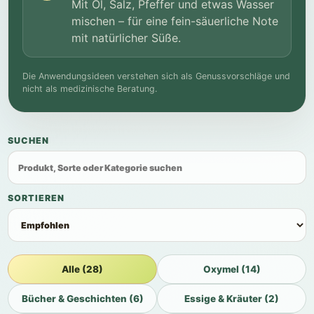
Mit Öl, Salz, Pfeffer und etwas Wasser
mischen – für eine fein-säuerliche Note
mit natürlicher Süße.
Die Anwendungsideen verstehen sich als Genussvorschläge und
nicht als medizinische Beratung.
SUCHEN
SORTIEREN
Alle (28)
Oxymel (14)
Bücher & Geschichten (6)
Essige & Kräuter (2)