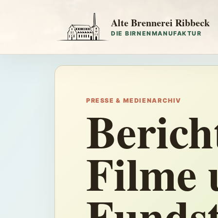
Alte Brennerei Ribbeck
DIE BIRNENMANUFAKTUR
PRESSE & MEDIENARCHIV
Berich
Filme 
Fundst