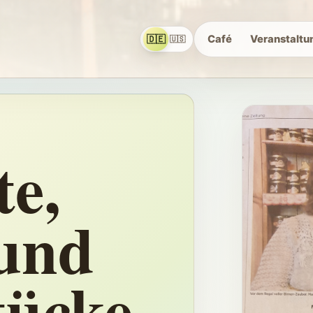
🇩🇪
Café
Veranstaltu
🇺🇸
te,
und
ücke.