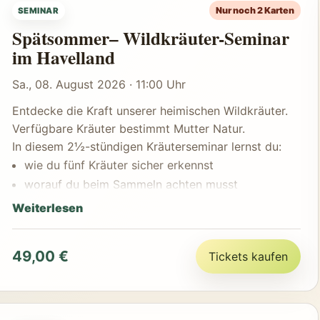
Nur noch 2 Karten
SEMINAR
Spätsommer– Wildkräuter-Seminar
im Havelland
Sa., 08. August 2026 · 11:00 Uhr
Entdecke die Kraft unserer heimischen Wildkräuter.
Verfügbare Kräuter bestimmt Mutter Natur.
In diesem 2½-stündigen Kräuterseminar lernst du:
wie du fünf Kräuter sicher erkennst
worauf du beim Sammeln achten musst
welche Teile essbar und heilkräftig sind
Weiterlesen
wie du sie zu wertvollen Produkten verarbeitest
Gemeinsam stellen wir her:
49,00 €
Tickets kaufen
Tinktur oder Pesto
Blütensirup oder Kräuteraufstrich
Kräutersalz oder Teemischung
und vieles mehr