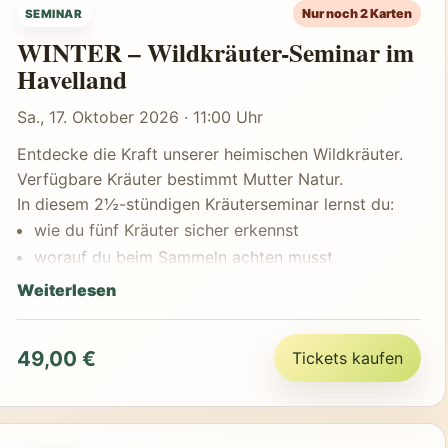
Nur noch 2 Karten
SEMINAR
Alle benötigten Materialien (Gläser, Flaschen,
WINTER – Wildkräuter-Seminar im
Etiketten...) werden gestellt.
Havelland
Das Besondere:
Jede Teilnehmerin und jeder Teilnehmer verarbeitet
Sa., 17. Oktober 2026 · 11:00 Uhr
die selbst gesammelten Kräuter eigenständig unter
Anleitung – und nimmt alle hergestellten Produkte
Entdecke die Kraft unserer heimischen Wildkräuter.
mit nach Hause.
Verfügbare Kräuter bestimmt Mutter Natur.
Naturwissen, Handarbeit und Genuss.
In diesem 2½-stündigen Kräuterseminar lernst du:
wie du fünf Kräuter sicher erkennst
worauf du beim Sammeln achten musst
welche Teile essbar und heilkräftig sind
Weiterlesen
wie du sie zu wertvollen Produkten verarbeitest
Gemeinsam stellen wir her:
49,00 €
Tickets kaufen
Tinktur oder Pesto
Blütensirup oder Kräuteraufstrich
Kräutersalz oder Teemischung
und vieles mehr