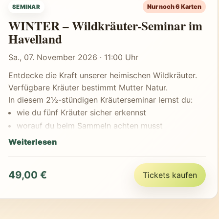
Nur noch 6 Karten
SEMINAR
Alle benötigten Materialien (Gläser, Flaschen,
WINTER – Wildkräuter-Seminar im
Etiketten...) werden gestellt.
Havelland
Das Besondere:
Jede Teilnehmerin und jeder Teilnehmer verarbeitet
Sa., 07. November 2026 · 11:00 Uhr
die selbst gesammelten Kräuter eigenständig unter
Anleitung – und nimmt alle hergestellten Produkte
Entdecke die Kraft unserer heimischen Wildkräuter.
mit nach Hause.
Verfügbare Kräuter bestimmt Mutter Natur.
Naturwissen, Handarbeit und Genuss.
In diesem 2½-stündigen Kräuterseminar lernst du:
wie du fünf Kräuter sicher erkennst
worauf du beim Sammeln achten musst
welche Teile essbar und heilkräftig sind
Weiterlesen
wie du sie zu wertvollen Produkten verarbeitest
Gemeinsam stellen wir her:
49,00 €
Tickets kaufen
Tinktur oder Pesto
Blütensirup oder Kräuteraufstrich
Kräutersalz oder Teemischung
und vieles mehr