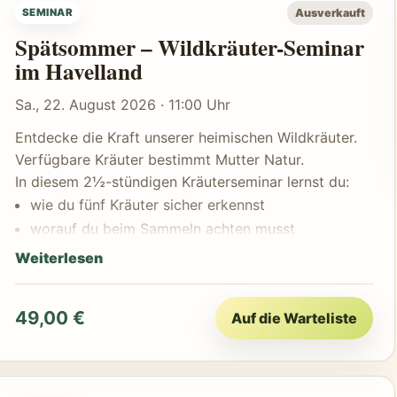
Ausverkauft
SEMINAR
Alle benötigten Materialien (Gläser, Flaschen,
Spätsommer – Wildkräuter-Seminar
Etiketten...) werden gestellt.
im Havelland
Das Besondere:
Jede Teilnehmerin und jeder Teilnehmer verarbeitet
Sa., 22. August 2026 · 11:00 Uhr
die selbst gesammelten Kräuter eigenständig unter
Anleitung – und nimmt alle hergestellten Produkte
Entdecke die Kraft unserer heimischen Wildkräuter.
mit nach Hause.
Verfügbare Kräuter bestimmt Mutter Natur.
Naturwissen, Handarbeit und Genuss.
In diesem 2½-stündigen Kräuterseminar lernst du:
wie du fünf Kräuter sicher erkennst
worauf du beim Sammeln achten musst
welche Teile essbar und heilkräftig sind
Weiterlesen
wie du sie zu wertvollen Produkten verarbeitest
Gemeinsam stellen wir her:
49,00 €
Auf die Warteliste
Tinktur oder Pesto
Blütensirup oder Kräuteraufstrich
Kräutersalz oder Teemischung
und vieles mehr