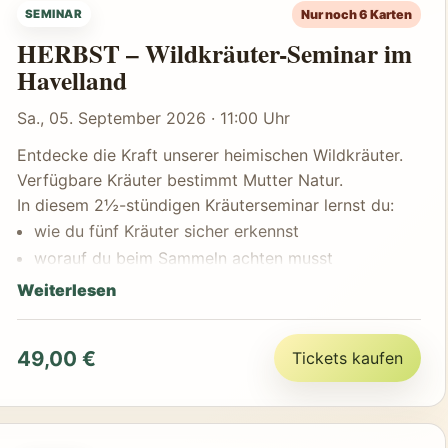
Nur noch 6 Karten
SEMINAR
Alle benötigten Materialien (Gläser, Flaschen,
HERBST – Wildkräuter-Seminar im
Etiketten...) werden gestellt.
Havelland
Das Besondere:
Jede Teilnehmerin und jeder Teilnehmer verarbeitet
Sa., 05. September 2026 · 11:00 Uhr
die selbst gesammelten Kräuter eigenständig unter
Anleitung – und nimmt alle hergestellten Produkte
Entdecke die Kraft unserer heimischen Wildkräuter.
mit nach Hause.
Verfügbare Kräuter bestimmt Mutter Natur.
Naturwissen, Handarbeit und Genuss.
In diesem 2½-stündigen Kräuterseminar lernst du:
wie du fünf Kräuter sicher erkennst
worauf du beim Sammeln achten musst
welche Teile essbar und heilkräftig sind
Weiterlesen
wie du sie zu wertvollen Produkten verarbeitest
Gemeinsam stellen wir her:
49,00 €
Tickets kaufen
Tinktur oder Pesto
Blütensirup oder Kräuteraufstrich
Kräutersalz oder Teemischung
und vieles mehr