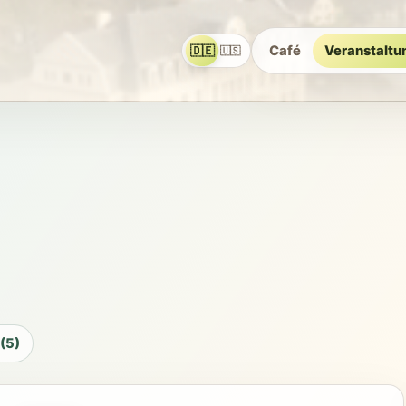
🇩🇪
Café
Veranstaltu
🇺🇸
(5)