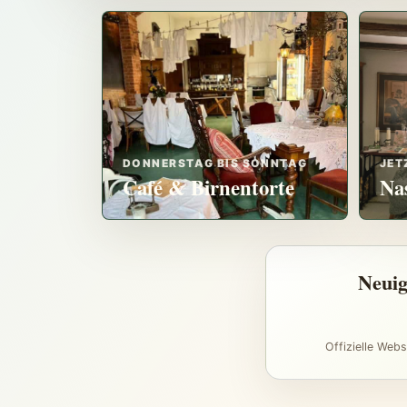
DONNERSTAG BIS SONNTAG
JET
Café & Birnentorte
Na
Neuig
Offizielle Webs